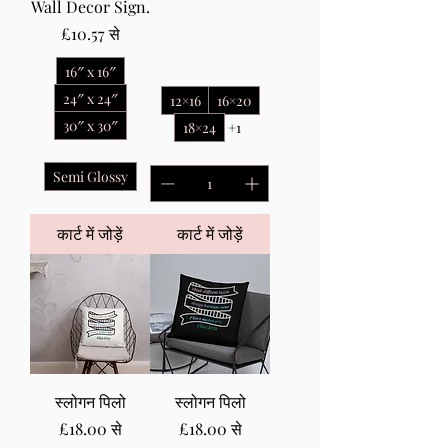
Wall Decor Sign.
बिक्री मूल्य
£10.57
से
16″ x 16″
24″ x 24″
12×16
16×20
30″ x 30″
18×24
+1
Semi Glossy
कार्ट में जोड़ें
कार्ट में जोड़ें
स्लोगन पिलो
स्लोगन पिलो
बिक्री मूल्य
बिक्री मूल्य
£18.00
से
£18.00
से