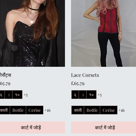
त्वरित दृश्य
त्वरित दृश्य
र्सेट्स
Lace Corsets
ल्य
मूल्य
65.79
£65.79
६
।
१०
+5
६
।
१०
+5
काली
Bottle
Cerise
+16
काली
Bottle
Cerise
+16
कार्ट में जोड़ें
कार्ट में जोड़ें