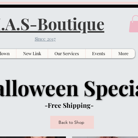
.A.S-Boutique
Since 2017
down
New Link
Our Services
Events
More
lloween Speci
lloween Speci
-Free Shipping-
Back to Shop